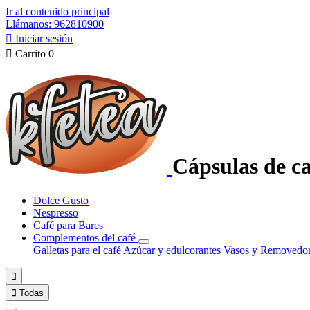
Ir al contenido principal
Llámanos: 962810900

Iniciar sesión

Carrito
0
Cápsulas de ca
Dolce Gusto
Nespresso
Café para Bares
Complementos del café
Galletas para el café
Azúcar y edulcorantes
Vasos y Removedo


Todas