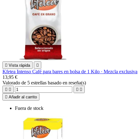

Vista rápida

Kfetea Intenso Café para bares en bolsa de 1 Kilo · Mezcla exclusiva
13,95 €
Valorado
de 5 estrellas basado en
reseña(s)





Añadir al carrito
Fuera de stock