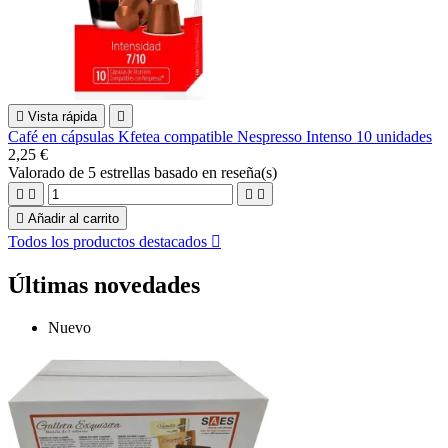

Vista rápida

Café en cápsulas Kfetea compatible Nespresso Intenso 10 unidades
2,25 €
Valorado
de 5 estrellas basado en
reseña(s)





Añadir al carrito
Todos los productos destacados

Últimas novedades
Nuevo