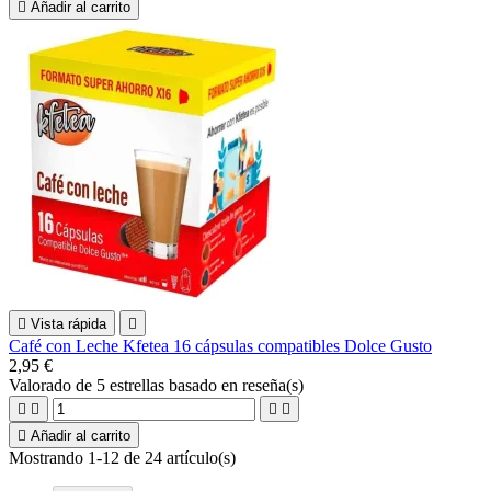

Añadir al carrito

Vista rápida

Café con Leche Kfetea 16 cápsulas compatibles Dolce Gusto
2,95 €
Valorado
de 5 estrellas basado en
reseña(s)





Añadir al carrito
Mostrando 1-12 de 24 artículo(s)