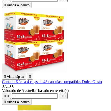

Añadir al carrito

Vista rápida

Cortado Kfetea 4 cajas de 48 capsulas compatibles Dolce Gusto
37,13 €
Valorado
de 5 estrellas basado en
reseña(s)





Añadir al carrito