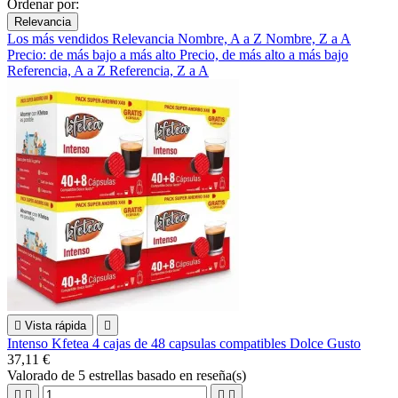
Ordenar por:
Relevancia
Los más vendidos
Relevancia
Nombre, A a Z
Nombre, Z a A
Precio: de más bajo a más alto
Precio, de más alto a más bajo
Referencia, A a Z
Referencia, Z a A

Vista rápida

Intenso Kfetea 4 cajas de 48 capsulas compatibles Dolce Gusto
37,11 €
Valorado
de 5 estrellas basado en
reseña(s)



