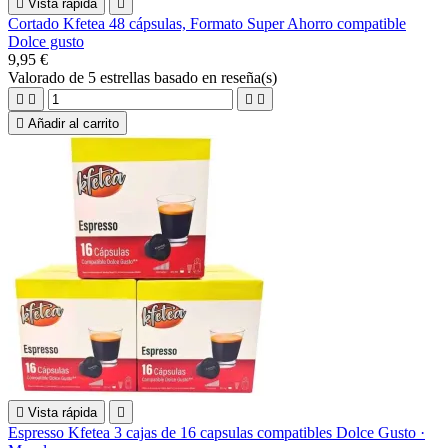

Vista rápida

Cortado Kfetea 48 cápsulas, Formato Super Ahorro compatible
Dolce gusto
9,95 €
Valorado
de 5 estrellas basado en
reseña(s)





Añadir al carrito

Vista rápida

Espresso Kfetea 3 cajas de 16 capsulas compatibles Dolce Gusto ·