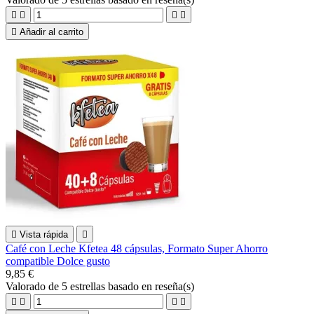





Añadir al carrito

Vista rápida

Café con Leche Kfetea 48 cápsulas, Formato Super Ahorro
compatible Dolce gusto
9,85 €
Valorado
de 5 estrellas basado en
reseña(s)



