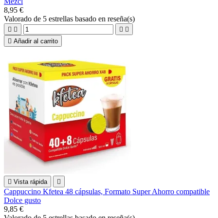
Mezcl
8,95 €
Valorado
de 5 estrellas basado en
reseña(s)





Añadir al carrito

Vista rápida

Cappuccino Kfetea 48 cápsulas, Formato Super Ahorro compatible
Dolce gusto
9,85 €
Valorado
de 5 estrellas basado en
reseña(s)