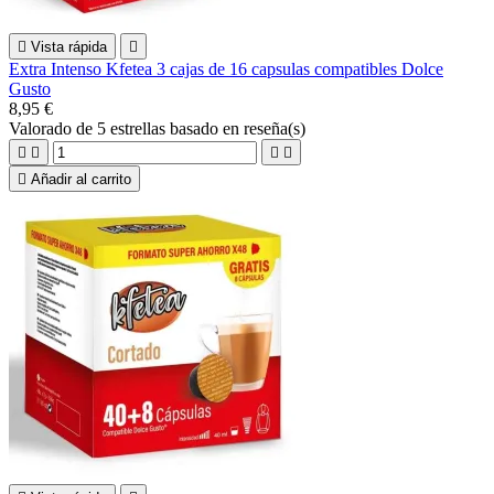

Vista rápida

Extra Intenso Kfetea 3 cajas de 16 capsulas compatibles Dolce
Gusto
8,95 €
Valorado
de 5 estrellas basado en
reseña(s)





Añadir al carrito