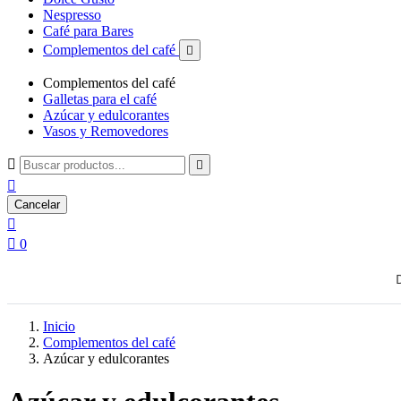
Nespresso
Café para Bares
Complementos del café

Complementos del café
Galletas para el café
Azúcar y edulcorantes
Vasos y Removedores



Cancelar


0
Inicio
Complementos del café
Azúcar y edulcorantes