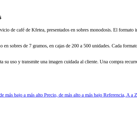
s
rvicio de café de Kfetea, presentados en sobres monodosis. El formato in
o en sobres de 7 gramos, en cajas de 200 a 500 unidades. Cada format
 su uso y transmite una imagen cuidada al cliente. Una compra recurrente
 de más bajo a más alto
Precio, de más alto a más bajo
Referencia, A a 