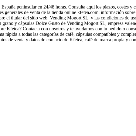
 España peninsular en 24/48 horas. Consulta aquí los plazos, costes y 
s generales de venta de la tienda online kfetea.com: información sobre
e el titular del sitio web, Vending Mogort SL, y las condiciones de us
n grano y cápsulas Dolce Gusto de Vending Mogort SL, empresa valenci
bre Kfetea? Contacta con nosotros y te ayudamos con tu pedido o consu
ma rápida a todas las categorías de café, cápsulas compatibles y complem
ntos de venta y datos de contacto de Kfetea, café de marca propia y co