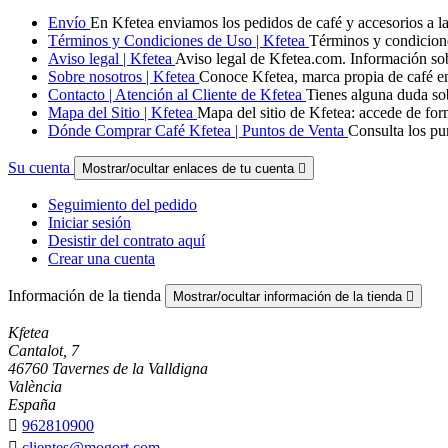
Envío
En Kfetea enviamos los pedidos de café y accesorios a la
Términos y Condiciones de Uso | Kfetea
Términos y condicione
Aviso legal | Kfetea
Aviso legal de Kfetea.com. Información sobr
Sobre nosotros | Kfetea
Conoce Kfetea, marca propia de café e
Contacto | Atención al Cliente de Kfetea
Tienes alguna duda so
Mapa del Sitio | Kfetea
Mapa del sitio de Kfetea: accede de for
Dónde Comprar Café Kfetea | Puntos de Venta
Consulta los pu
Su cuenta
Mostrar/ocultar enlaces de tu cuenta

Seguimiento del pedido
Iniciar sesión
Desistir del contrato aquí
Crear una cuenta
Información de la tienda
Mostrar/ocultar información de la tienda

Kfetea
Cantalot, 7
46760 Tavernes de la Valldigna
València
España

962810900

clientes@mogort.com