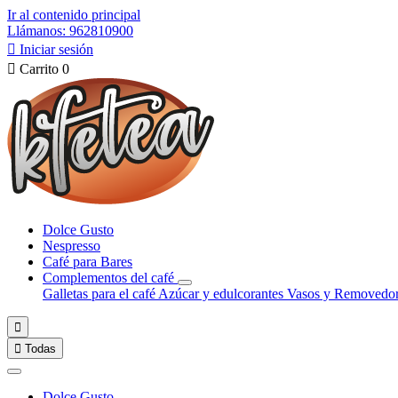
Ir al contenido principal
Llámanos: 962810900

Iniciar sesión

Carrito
0
Dolce Gusto
Nespresso
Café para Bares
Complementos del café
Galletas para el café
Azúcar y edulcorantes
Vasos y Removedo


Todas
Dolce Gusto