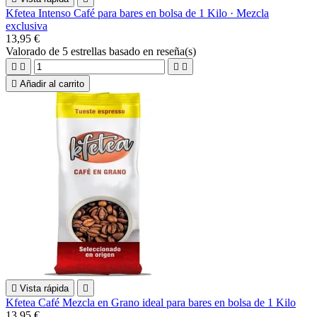
Kfetea Intenso Café para bares en bolsa de 1 Kilo · Mezcla
exclusiva
13,95 €
Valorado
de 5 estrellas basado en
reseña(s)





Añadir al carrito

Vista rápida

Kfetea Café Mezcla en Grano ideal para bares en bolsa de 1 Kilo
13,95 €