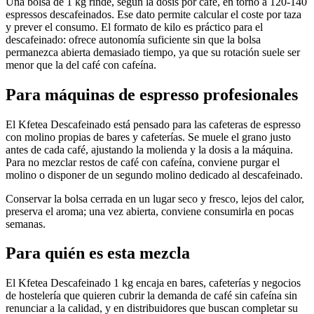
Una bolsa de 1 kg rinde, según la dosis por café, en torno a 120-140
espressos descafeinados. Ese dato permite calcular el coste por taza
y prever el consumo. El formato de kilo es práctico para el
descafeinado: ofrece autonomía suficiente sin que la bolsa
permanezca abierta demasiado tiempo, ya que su rotación suele ser
menor que la del café con cafeína.
Para máquinas de espresso profesionales
El Kfetea Descafeinado está pensado para las cafeteras de espresso
con molino propias de bares y cafeterías. Se muele el grano justo
antes de cada café, ajustando la molienda y la dosis a la máquina.
Para no mezclar restos de café con cafeína, conviene purgar el
molino o disponer de un segundo molino dedicado al descafeinado.
Conservar la bolsa cerrada en un lugar seco y fresco, lejos del calor,
preserva el aroma; una vez abierta, conviene consumirla en pocas
semanas.
Para quién es esta mezcla
El Kfetea Descafeinado 1 kg encaja en bares, cafeterías y negocios
de hostelería que quieren cubrir la demanda de café sin cafeína sin
renunciar a la calidad, y en distribuidores que buscan completar su