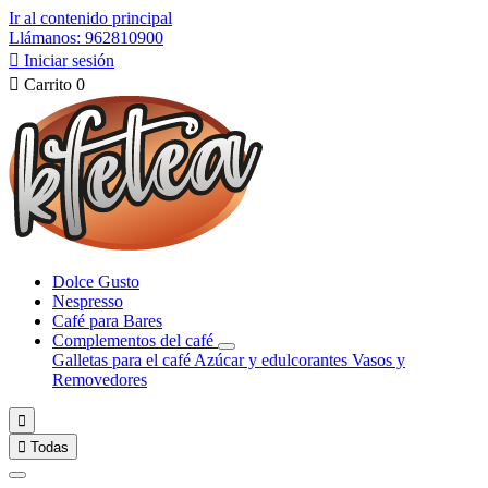
Ir al contenido principal
Llámanos: 962810900

Iniciar sesión

Carrito
0
Dolce Gusto
Nespresso
Café para Bares
Complementos del café
Galletas para el café
Azúcar y edulcorantes
Vasos y
Removedores


Todas