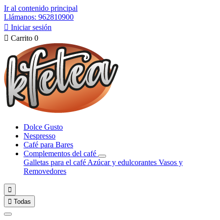
Ir al contenido principal
Llámanos: 962810900

Iniciar sesión

Carrito
0
Dolce Gusto
Nespresso
Café para Bares
Complementos del café
Galletas para el café
Azúcar y edulcorantes
Vasos y
Removedores


Todas