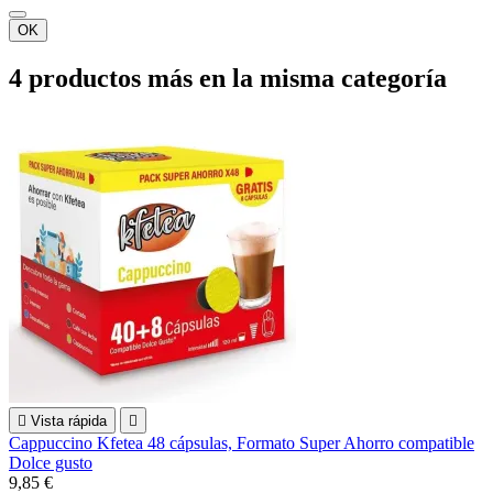
OK
4 productos más en la misma categoría

Vista rápida

Cappuccino Kfetea 48 cápsulas, Formato Super Ahorro compatible
Dolce gusto
9,85 €