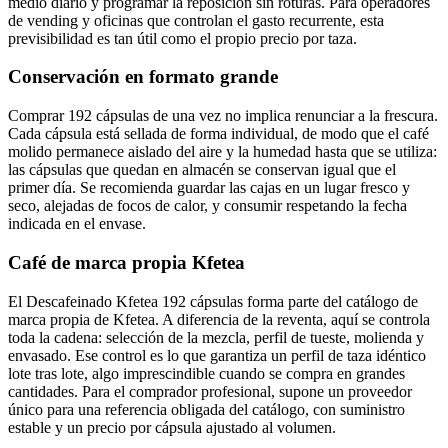
medio diario y programar la reposición sin roturas. Para operadores
de vending y oficinas que controlan el gasto recurrente, esta
previsibilidad es tan útil como el propio precio por taza.
Conservación en formato grande
Comprar 192 cápsulas de una vez no implica renunciar a la frescura.
Cada cápsula está sellada de forma individual, de modo que el café
molido permanece aislado del aire y la humedad hasta que se utiliza:
las cápsulas que quedan en almacén se conservan igual que el
primer día. Se recomienda guardar las cajas en un lugar fresco y
seco, alejadas de focos de calor, y consumir respetando la fecha
indicada en el envase.
Café de marca propia Kfetea
El Descafeinado Kfetea 192 cápsulas forma parte del catálogo de
marca propia de Kfetea. A diferencia de la reventa, aquí se controla
toda la cadena: selección de la mezcla, perfil de tueste, molienda y
envasado. Ese control es lo que garantiza un perfil de taza idéntico
lote tras lote, algo imprescindible cuando se compra en grandes
cantidades. Para el comprador profesional, supone un proveedor
único para una referencia obligada del catálogo, con suministro
estable y un precio por cápsula ajustado al volumen.