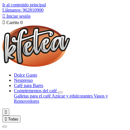
Ir al contenido principal
Llámanos: 962810900

Iniciar sesión

Carrito
0
Dolce Gusto
Nespresso
Café para Bares
Complementos del café
Galletas para el café
Azúcar y edulcorantes
Vasos y
Removedores


Todas