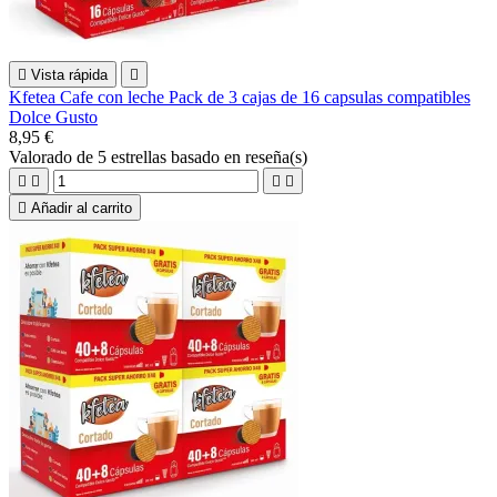

Vista rápida

Kfetea Cafe con leche Pack de 3 cajas de 16 capsulas compatibles
Dolce Gusto
8,95 €
Valorado
de 5 estrellas basado en
reseña(s)





Añadir al carrito