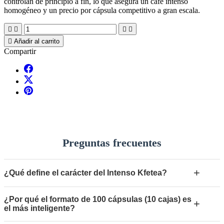
controlan de principio a fin, lo que asegura un café intenso
homogéneo y un precio por cápsula competitivo a gran escala.





Añadir al carrito
Compartir
Preguntas frecuentes
+
¿Qué define el carácter del Intenso Kfetea?
¿Por qué el formato de 100 cápsulas (10 cajas) es
+
el más inteligente?