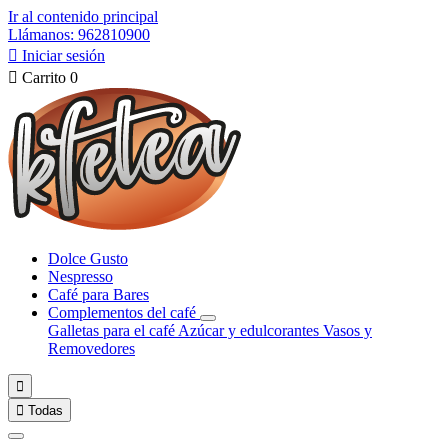
Ir al contenido principal
Llámanos: 962810900

Iniciar sesión

Carrito
0
Dolce Gusto
Nespresso
Café para Bares
Complementos del café
Galletas para el café
Azúcar y edulcorantes
Vasos y
Removedores


Todas