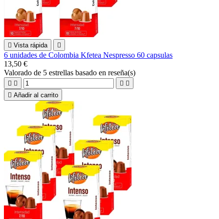

Vista rápida

6 unidades de Colombia Kfetea Nespresso 60 capsulas
13,50 €
Valorado
de 5 estrellas basado en
reseña(s)





Añadir al carrito