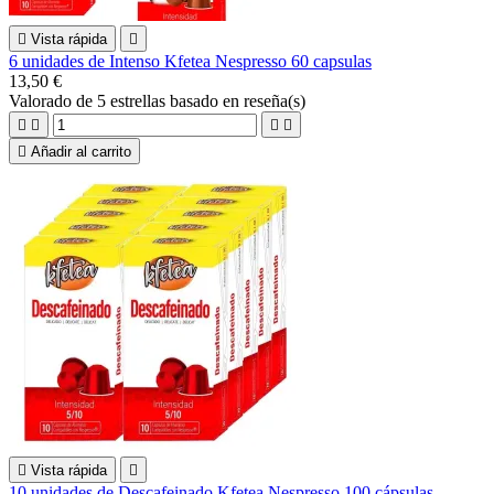

Vista rápida

6 unidades de Intenso Kfetea Nespresso 60 capsulas
13,50 €
Valorado
de 5 estrellas basado en
reseña(s)





Añadir al carrito

Vista rápida

10 unidades de Descafeinado Kfetea Nespresso 100 cápsulas