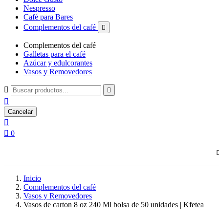
Nespresso
Café para Bares
Complementos del café

Complementos del café
Galletas para el café
Azúcar y edulcorantes
Vasos y Removedores



Cancelar


0
Inicio
Complementos del café
Vasos y Removedores
Vasos de carton 8 oz 240 Ml bolsa de 50 unidades | Kfetea