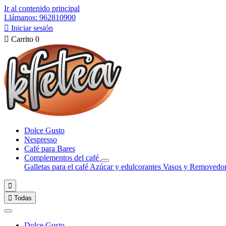
Ir al contenido principal
Llámanos: 962810900

Iniciar sesión

Carrito
0
Dolce Gusto
Nespresso
Café para Bares
Complementos del café
Galletas para el café
Azúcar y edulcorantes
Vasos y Removedo


Todas
Dolce Gusto