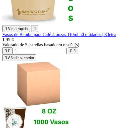

Vista rápida

Vasos de Bambu para Café 4 onzas 110ml 50 unidades | Kfetea
1,95 €
Valorado
de 5 estrellas basado en
reseña(s)





Añadir al carrito