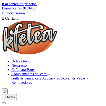
Ir al contenido principal
Llámanos: 962810900

Iniciar sesión

Carrito
0
Dolce Gusto
Nespresso
Café para Bares
Complementos del café
Galletas para el café
Azúcar y edulcorantes
Vasos y
Removedores


Todas