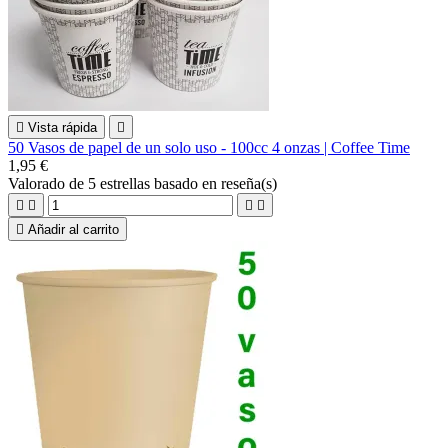

Vista rápida

50 Vasos de papel de un solo uso - 100cc 4 onzas | Coffee Time
1,95 €
Valorado
de 5 estrellas basado en
reseña(s)





Añadir al carrito