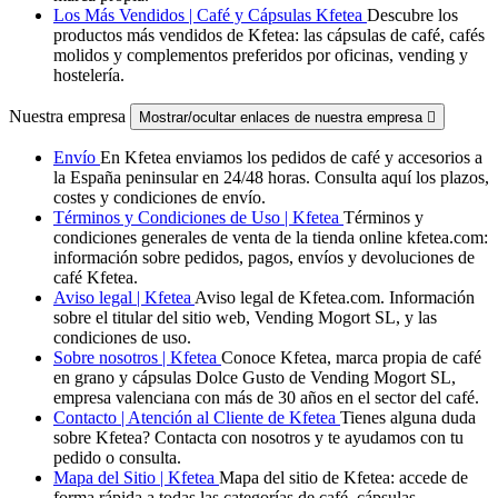
Los Más Vendidos | Café y Cápsulas Kfetea
Descubre los
productos más vendidos de Kfetea: las cápsulas de café, cafés
molidos y complementos preferidos por oficinas, vending y
hostelería.
Nuestra empresa
Mostrar/ocultar enlaces de nuestra empresa

Envío
En Kfetea enviamos los pedidos de café y accesorios a
la España peninsular en 24/48 horas. Consulta aquí los plazos,
costes y condiciones de envío.
Términos y Condiciones de Uso | Kfetea
Términos y
condiciones generales de venta de la tienda online kfetea.com:
información sobre pedidos, pagos, envíos y devoluciones de
café Kfetea.
Aviso legal | Kfetea
Aviso legal de Kfetea.com. Información
sobre el titular del sitio web, Vending Mogort SL, y las
condiciones de uso.
Sobre nosotros | Kfetea
Conoce Kfetea, marca propia de café
en grano y cápsulas Dolce Gusto de Vending Mogort SL,
empresa valenciana con más de 30 años en el sector del café.
Contacto | Atención al Cliente de Kfetea
Tienes alguna duda
sobre Kfetea? Contacta con nosotros y te ayudamos con tu
pedido o consulta.
Mapa del Sitio | Kfetea
Mapa del sitio de Kfetea: accede de
forma rápida a todas las categorías de café, cápsulas