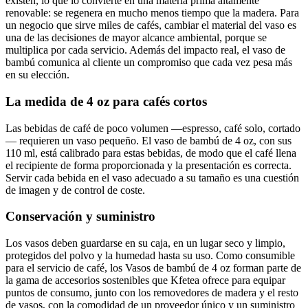
existen, lo que lo convierte en una materia prima altamente
renovable: se regenera en mucho menos tiempo que la madera. Para
un negocio que sirve miles de cafés, cambiar el material del vaso es
una de las decisiones de mayor alcance ambiental, porque se
multiplica por cada servicio. Además del impacto real, el vaso de
bambú comunica al cliente un compromiso que cada vez pesa más
en su elección.
La medida de 4 oz para cafés cortos
Las bebidas de café de poco volumen —espresso, café solo, cortado
— requieren un vaso pequeño. El vaso de bambú de 4 oz, con sus
110 ml, está calibrado para estas bebidas, de modo que el café llena
el recipiente de forma proporcionada y la presentación es correcta.
Servir cada bebida en el vaso adecuado a su tamaño es una cuestión
de imagen y de control de coste.
Conservación y suministro
Los vasos deben guardarse en su caja, en un lugar seco y limpio,
protegidos del polvo y la humedad hasta su uso. Como consumible
para el servicio de café, los Vasos de bambú de 4 oz forman parte de
la gama de accesorios sostenibles que Kfetea ofrece para equipar
puntos de consumo, junto con los removedores de madera y el resto
de vasos, con la comodidad de un proveedor único y un suministro