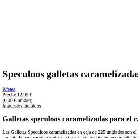
Speculoos galletas caramelizada
Kfetea
Precio:
12,95 €
(0,06 € unidad)
Impuestos incluidos
Galletas speculoos caramelizadas
para el c
Las Galletas Speculoos caramelizadas en caja de 225 unidades son el a
concebida para servirse junto a la taza. Cada galleta viene envuelta d