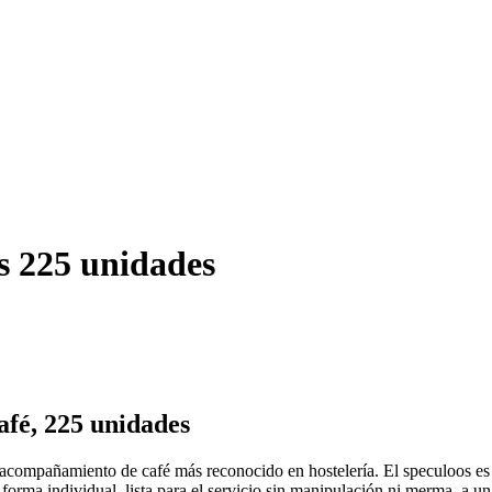
s 225 unidades
afé, 225 unidades
compañamiento de café más reconocido en hostelería. El speculoos es un
e forma individual, lista para el servicio sin manipulación ni merma, a 