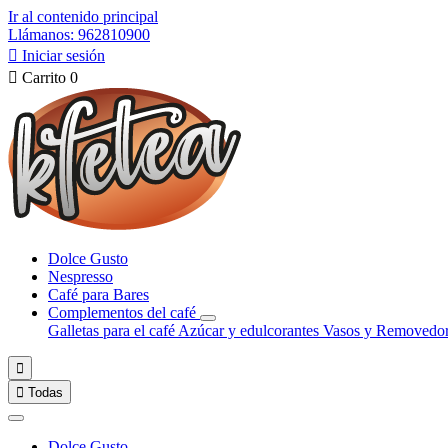
Ir al contenido principal
Llámanos: 962810900

Iniciar sesión

Carrito
0
Dolce Gusto
Nespresso
Café para Bares
Complementos del café
Galletas para el café
Azúcar y edulcorantes
Vasos y Removedo


Todas
Dolce Gusto