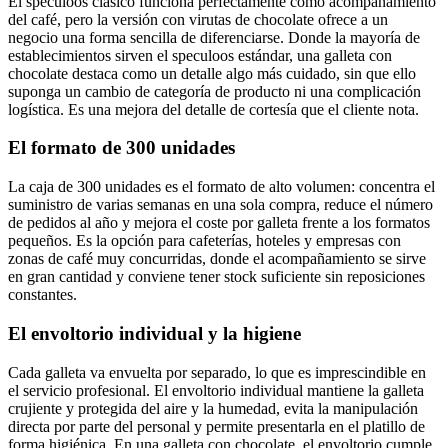
El speculoos clásico funciona perfectamente como acompañamiento
del café, pero la versión con virutas de chocolate ofrece a un
negocio una forma sencilla de diferenciarse. Donde la mayoría de
establecimientos sirven el speculoos estándar, una galleta con
chocolate destaca como un detalle algo más cuidado, sin que ello
suponga un cambio de categoría de producto ni una complicación
logística. Es una mejora del detalle de cortesía que el cliente nota.
El formato de 300 unidades
La caja de 300 unidades es el formato de alto volumen: concentra el
suministro de varias semanas en una sola compra, reduce el número
de pedidos al año y mejora el coste por galleta frente a los formatos
pequeños. Es la opción para cafeterías, hoteles y empresas con
zonas de café muy concurridas, donde el acompañamiento se sirve
en gran cantidad y conviene tener stock suficiente sin reposiciones
constantes.
El envoltorio individual y la higiene
Cada galleta va envuelta por separado, lo que es imprescindible en
el servicio profesional. El envoltorio individual mantiene la galleta
crujiente y protegida del aire y la humedad, evita la manipulación
directa por parte del personal y permite presentarla en el platillo de
forma higiénica. En una galleta con chocolate, el envoltorio cumple