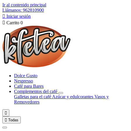
Ir al contenido principal
Llámanos: 962810900

Iniciar sesión

Carrito
0
Dolce Gusto
Nespresso
Café para Bares
Complementos del café
Galletas para el café
Azúcar y edulcorantes
Vasos y
Removedores


Todas