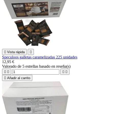

Vista rápida

Speculoos galletas caramelizadas 225 unidades
12,95 €
Valorado
de 5 estrellas basado en
reseña(s)





Añadir al carrito